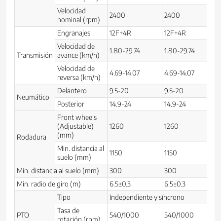
Velocidad
2400
2400
nominal (rpm)
Engranajes
12F+4R
12F+4R
Velocidad de
1.80-29.74
1.80-29.74
Transmisión
avance (km/h)
Velocidad de
4.69-14.07
4.69-14.07
reversa (km/h)
Delantero
9.5-20
9.5-20
Neumático
Posterior
14.9-24
14.9-24
Front wheels
(Adjustable)
1260
1260
(mm)
Rodadura
Min. distancia al
1150
1150
suelo (mm)
Min. distancia al suelo (mm)
300
300
Min. radio de giro (m)
6.5±0.3
6.5±0.3
Tipo
Independiente y síncrono
Tasa de
PTO
540/1000
540/1000
rotación (rpm)