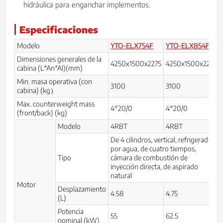
hidráulica para enganchar implementos.
Especificaciones
Modelo
YTO-ELX754F
YTO-ELX854F
Dimensiones generales de la
4250x1500x2275
4250x1500x2275
cabina (L*An*Al)(mm)
Min. masa operativa (con
3100
3100
cabina) (kg）
Max. counterweight mass
4*20/0
4*20/0
(front/back) (kg)
Modelo
4RBT
4RBT
De 4 cilindros, vertical, refrigerado
por agua, de cuatro tiempos,
Tipo
cámara de combustión de
inyección directa, de aspirado
natural
Motor
Desplazamiento
4.58
4.75
(L)
Potencia
55
62.5
nominal (kW)