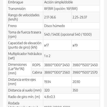
Embrague
Acción simple/doble
Transmisión
8F/8R (opción: 16F/8R)
Rango de velocidades
2.17-36.6
2.25-29.37
(km/h)
Freno
Disco húmedo
Toma de fuerza trasera
540 / 540E (opcional 540 / 1000)
(rpm)
Capacidad de elevación
≥17
≥19
(punto de giro) (kN)
Multiplicador hidráulico
1 o 2
(set)
Dimensiones
ROPS
3880*1300*2450
3980*1500*2450
(Lar*An*Al)
Cabina
3880*1300*2560
3980*1500*2570
(mm)
Distancia entre ejes
1934
2030
(mm)
Distancia al suelo (mm)
320
350
Radio de giro mín. (m)
4.8±0.3
Rodada