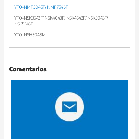
YTO-NMF5045F/ NMF7546F
YTO-NSK3543F/ NSK4043F/ NSK4543F/ NSK5043F/
NSK5543F
YTO-NSH5045M
Comentarios