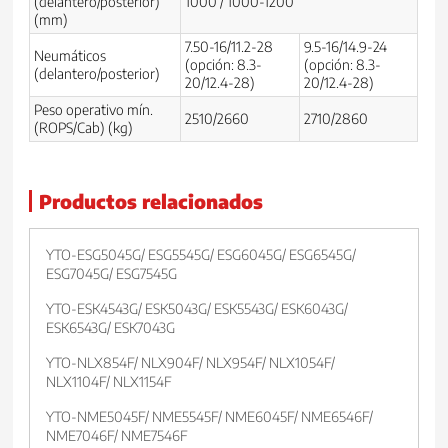
(delantero/posterior)
1000 / 1000-1200
(mm)
7.50-16/11.2-28
9.5-16/14.9-24
Neumáticos
(opción: 8.3-
(opción: 8.3-
(delantero/posterior)
20/12.4-28)
20/12.4-28)
Peso operativo mín.
2510/2660
2710/2860
(ROPS/Cab) (kg)
Productos relacionados
YTO-ESG5045G/ ESG5545G/ ESG6045G/ ESG6545G/
ESG7045G/ ESG7545G
YTO-ESK4543G/ ESK5043G/ ESK5543G/ ESK6043G/
ESK6543G/ ESK7043G
YTO-NLX854F/ NLX904F/ NLX954F/ NLX1054F/
NLX1104F/ NLX1154F
YTO-NME5045F/ NME5545F/ NME6045F/ NME6546F/
NME7046F/ NME7546F