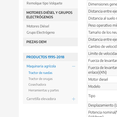
Remolque tipo Volquete
Dimensiones gene
Distancia entre e
MOTORES DIÉSEL Y GRUPOS
ELECTRÓGENOS
Distancia al suel
Peso operativo m
Motores Diésel
Tamaño de los neu
Grupo Electrógeno
Distancia entre e
PIEZAS OEM
Cambio de velocid
Límite de velocid
PRODUCTOS 1995-2018
Fuerza de levant
Maquinaria agrícola
Fuerza de levanta
enlace)(KN)
Tractor de ruedas
Tractor de orugas
Motor diesel
Cosechadora
Modelo
Herramientas y partes
Tipo
Carretilla elevadora
Desplazamiento (
Potencia nominal/
(kW/rpm)