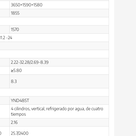
3650×1590×1580
1855
1570
11.2 -24
2.22-32.28/2.69-8.39
≥5.80
8.3
YND485T
4 cilindros, vertical, refrigerado por agua, de cuatro
tiempos
2.16
0
25.7/2400