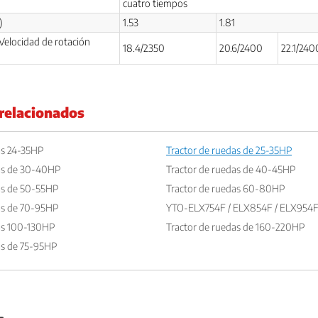
cuatro tiempos
)
1.53
1.81
Velocidad de rotación
18.4/2350
20.6/2400
22.1/240
relacionados
as 24-35HP
Tractor de ruedas de 25-35HP
das de 30-40HP
Tractor de ruedas de 40-45HP
as de 50-55HP
Tractor de ruedas 60-80HP
as de 70-95HP
YTO-ELX754F / ELX854F / ELX954
as 100-130HP
Tractor de ruedas de 160-220HP
as de 75-95HP