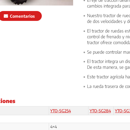
cambios integrada par
Nuestro tractor de ru
Comentarios
de dos velocidades y do
El tractor de ruedas e
control de frenado y ni
tractor ofrece comodida
Se puede controlar man
El tractor integra un d
De esta manera, se gar
Este tractor agrícola h
La rueda trasera de con
ciones
YTO-SG254
YTO-SG284
YTO-SG
4×4