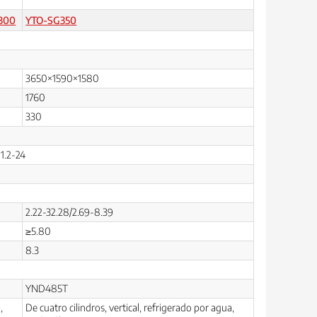
300
YTO-SG350
3650×1590×1580
1760
330
11.2-24
2.22-32.28/2.69-8.39
≥5.80
8.3
YND485T
,
De cuatro cilindros, vertical, refrigerado por agua,