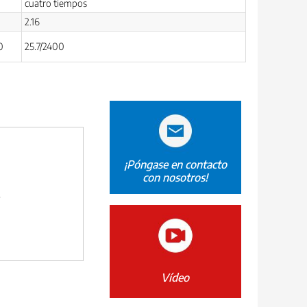
cuatro tiempos
2.16
0
25.7/2400
¡Póngase en contacto
con nosotros!
F
Vídeo