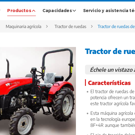
Productos
Capacidades
Servicio y asistencia t
Maquinaria agrícola
Tractor de ruedas
Tractor de ruedas d
Tractor de ru
Échele un vistazo
Características
El tractor de ruedas de
potencia ofrecen un tr
este tractor agrícola f
Esta máquina agrícola 
en la tecnología europ
8F+4R aunque también 
El eje de tracción dela