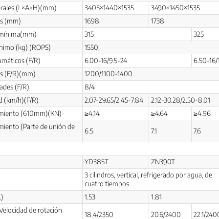
rales (L×A×H)(mm)
3405×1440×1535
3490×1450×1535
jes (mm)
1698
1738
o mínima(mm)
315
325
ínimo (kg) (ROPS)
1550
máticos (F/R)
6.00-16/9.5-24
6.50-16/
jes (F/R)(mm)
1200/1100-1400
ades (F/R)
8/4
ad (km/h)(F/R)
2.07-29.65/2.45-7.84
2.12-30.28/2.50-8.01
amiento (610mm)(KN)
≥4.14
≥4.64
≥4.96
miento (Parte de unión de
6.5
7.1
7.6
YD385T
ZN390T
3 cilindros, vertical, refrigerado por agua, de
cuatro tiempos
L)
1.53
1.81
Velocidad de rotación
18.4/2350
20.6/2400
22.1/240