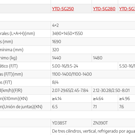
YTO-SG250
YTO-SG280
YTO-SG
4×2
rales (L×A×H)(mm)
3490×1450×1550
jes (mm)
1690
o mínima (mm)
320
nimo (kg)
1440
1480
tico (F/T)
5.00-16/9.5-24
5.50-16/
as (F/T)(mm)
1100-1400/1100-1400
s (F/T)
8/4
ad(km/h)(F/R)
2.07-29.65/2.45-7.84
2.12-30.28/2.50-8.01
ión(610mm)(KN)
≥4.14
≥4.64
≥4.96
ón(Unión de juntas)(KN)
6.5
7.1
7.6
YD385T
ZN390T
De tres cilindros, vertical, refrigerado por agua