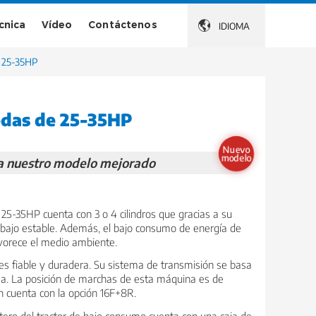
écnica
Vídeo
Contáctenos

IDIOMA
e 25-35HP
edas de 25-35HP
Nuevo
modelo
 a nuestro modelo mejorado
 25-35HP cuenta con 3 o 4 cilindros que gracias a su
abajo estable. Además, el bajo consumo de energía de
avorece el medio ambiente.
es fiable y duradera. Su sistema de transmisión se basa
ea. La posición de marchas de esta máquina es de
cuenta con la opción 16F+8R.
ntero del tractor de bajo consumo cuenta con una caja de