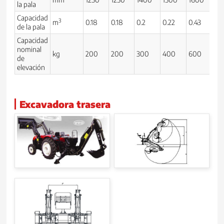
la pala
Capacidad
3
m
0.18
0.18
0.2
0.22
0.43
0.
de la pala
Capacidad
nominal
kg
200
200
300
400
600
8
de
elevación
Excavadora trasera