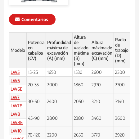
Comentarios
Altura
Radio
Potencia
Profundidad
de
Altura
de
Dist
en
máxima de
vaciado
máxima de
Modelo
trabajo
al s
caballos
excavación
máxima
excavación
(D)
(E)
(CV)
(A) (mm)
(B)
(C) (mm)
(mm)
(mm)
LW5
15-25
1650
1530
2600
2300
450
LW6
20-35
2000
1860
2970
2700
450
LW6E
LW7
30-50
2400
2050
3210
3140
450
LW7E
LW8
45-90
2800
2380
3460
3600
50
LW8E
LW10
70-120
3200
2650
3770
3920
50