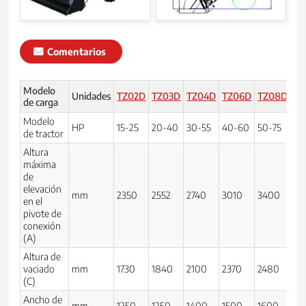
Comentarios
Modelo
Unidades
TZ02D
TZ03D
TZ04D
TZ06D
TZ08D
TZ
de carga
Modelo
70
HP
15-25
20-40
30-55
40-60
50-75
de tractor
10
Altura
máxima
de
elevación
mm
2350
2552
2740
3010
3400
37
en el
pivote de
conexión
(A)
Altura de
vaciado
mm
1730
1840
2100
2370
2480
27
(C)
Ancho de
mm
1250
1250
1400
1500
1600
17