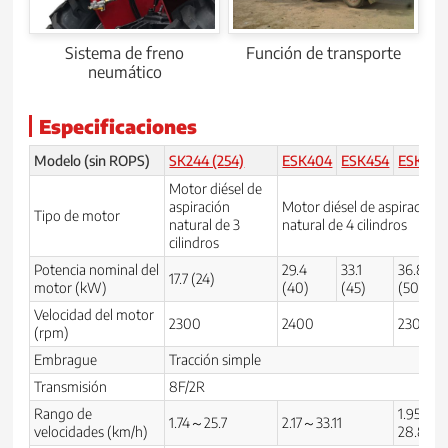
Sistema de freno
Función de transporte
neumático
Especificaciones
Modelo (sin ROPS)
SK244 (254)
ESK404
ESK454
ESK504
Motor diésel de
aspiración
Motor diésel de aspiración
Tipo de motor
natural de 3
natural de 4 cilindros
cilindros
Potencia nominal del
29.4
33.1
36.8
17.7 (24)
motor (kW)
(40)
(45)
(50)
Velocidad del motor
2300
2400
2300
(rpm)
Embrague
Tracción simple
Transmisión
8F/2R
Rango de
1.95-
1.74～25.7
2.17～33.11
velocidades (km/h)
28.8