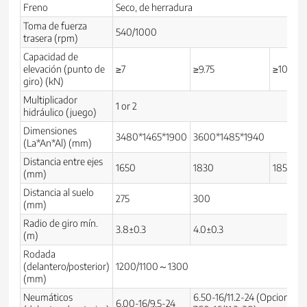
Freno
Seco, de herradura
Toma de fuerza
540/1000
trasera (rpm)
Capacidad de
elevación (punto de
≥7
≥9.75
≥10.8
giro) (kN)
Multiplicador
1 or 2
hidráulico (juego)
Dimensiones
3480*1465*1900
3600*1485*1940
(La*An*Al) (mm)
Distancia entre ejes
1650
1830
1850
(mm)
Distancia al suelo
275
300
(mm)
Radio de giro mín.
3.8±0.3
4.0±0.3
(m)
Rodada
(delantero/posterior)
1200/1100～1300
(mm)
Neumáticos
6.50-16/11.2-24 (Opcional:
6.00-16/9.5-24